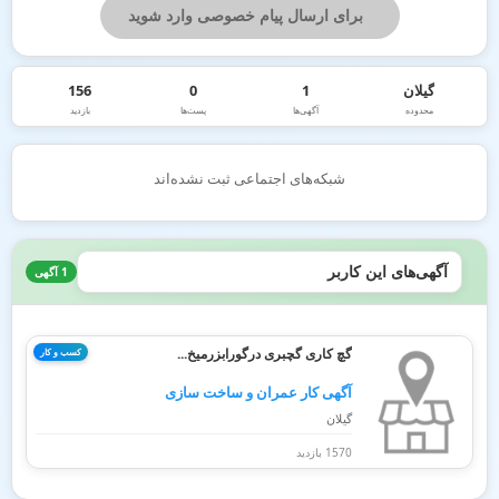
برای ارسال پیام خصوصی وارد شوید
گیلان
1
0
156
محدوده
آگهی‌ها
پست‌ها
بازدید
شبکه‌های اجتماعی ثبت نشده‌اند
آگهی‌های این کاربر
1 آگهی
گچ کاری گچبری درگورابزرمیخ...
کسب و کار
آگهی کار عمران و ساخت سازی
گیلان
1570 بازدید