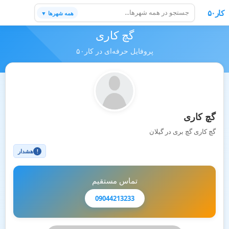
کار۵۰
همه شهرها ▼
گچ کاری
پروفایل حرفه‌ای در کار۵۰
گچ کاری
گچ کاری گچ بری در گیلان
هشدار
!
تماس مستقیم
09044213233