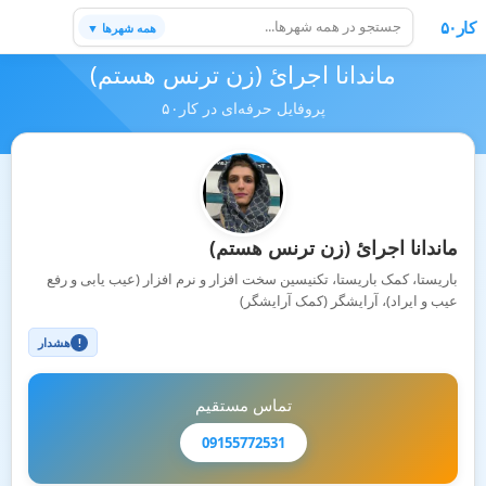
کار۵۰
همه شهرها ▼
ماندانا اجرائ (زن ترنس هستم)
پروفایل حرفه‌ای در کار۵۰
ماندانا اجرائ (زن ترنس هستم)
باریستا، کمک باریستا، تکنیسین سخت افزار و نرم افزار (عیب یابی و رفع
عیب و ایراد)، آرایشگر (کمک آرایشگر)
هشدار
!
تماس مستقیم
09155772531