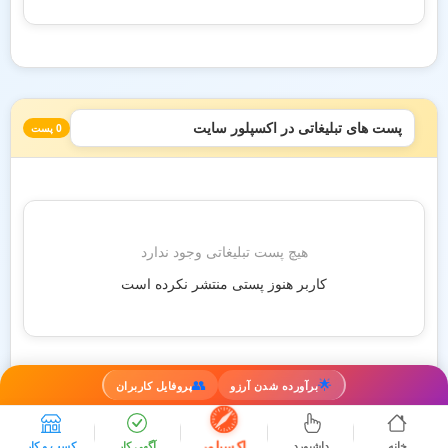
پست های تبلیغاتی در اکسپلور سایت
0 پست
هیچ پست تبلیغاتی وجود ندارد
کاربر هنوز پستی منتشر نکرده است
👥
🌟
برآورده شدن آرزو
پروفایل کاربران
اکسپلور
خانه
داشبورد
آگهی کار
کسب و کار