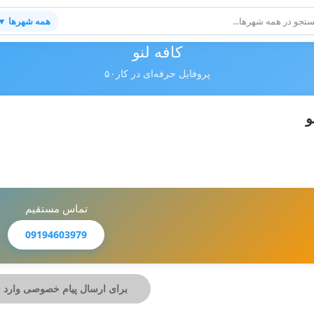
همه شهرها ▼
کافه لنو
پروفایل حرفه‌ای در کار۵۰
و
تماس مستقیم
09194603979
برای ارسال پیام خصوصی وارد 