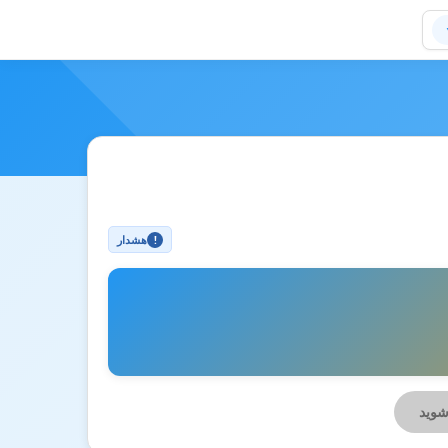
هشدار
!
شوید