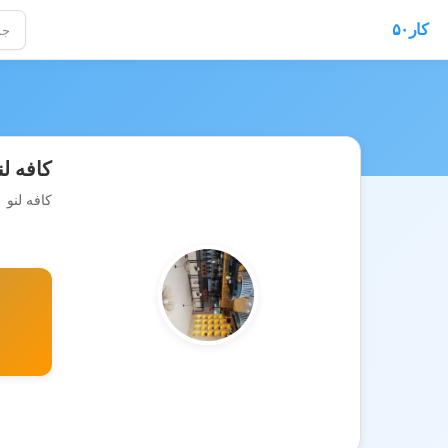
کار۵۰
کافه لن
کافه لنو