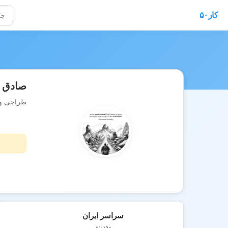
کار۵۰
صادق
طراحی و د
سراسر ایران
محدوده