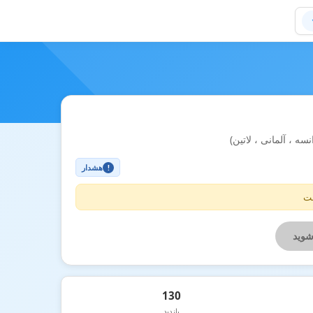
 ، آلمانی ، لاتین)
هشدار
!
ست
شوید
130
بازدید