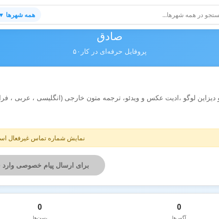
همه شهرها ▼
صادق
پروفایل حرفه‌ای در کار۵۰
یزاین لوگو ،ادیت عکس و ویدئو، ترجمه متون خارجی (انگلیسی ، عربی ، فرانسه
نمایش شماره تماس غیرفعال ا
برای ارسال پیام خصوصی وارد 
0
0
آگهی‌ها
پست‌ها