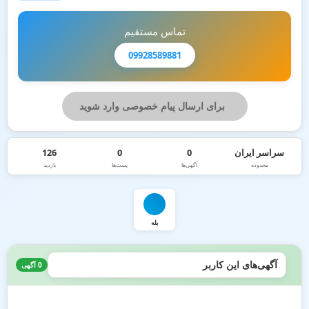
تماس مستقیم
09928589881
برای ارسال پیام خصوصی وارد شوید
سراسر ایران
0
0
126
محدوده
آگهی‌ها
پست‌ها
بازدید
بله
آگهی‌های این کاربر
0 آگهی