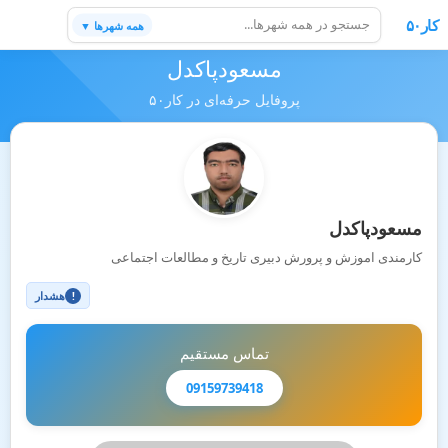
کار۵۰
همه شهرها ▼
مسعودپاکدل
پروفایل حرفه‌ای در کار۵۰
مسعودپاکدل
کارمندی اموزش و پرورش دبیری تاریخ و مطالعات اجتماعی
هشدار
!
تماس مستقیم
09159739418