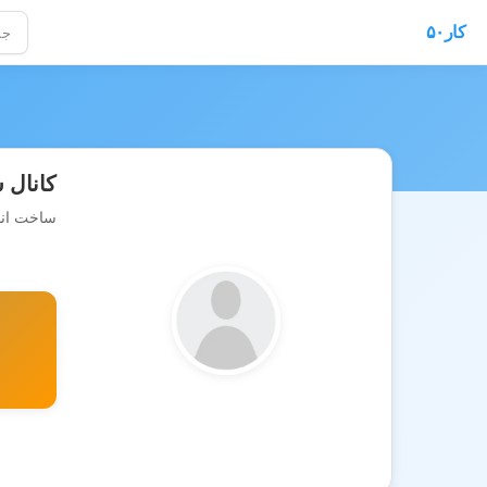
کار۵۰
کانال 
ساخت انوا