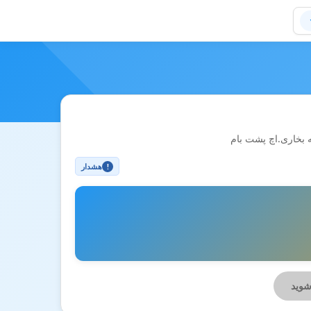
ه بخاری.اچ پشت بام
هشدار
!
شوید