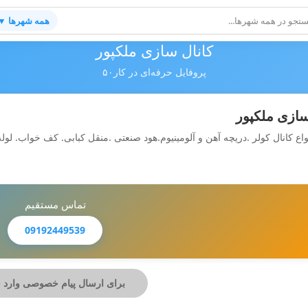
همه شهرها ▼
کانال سازی ملکپور
پروفایل حرفه‌ای در کار۵۰
سازی ملکپور
ع کانال کولر .دریچه آهن و آلومینیوم.هود صنعتی .منقل کبابی. کف خواب. لول
تماس مستقیم
09192449539
برای ارسال پیام خصوصی وارد 