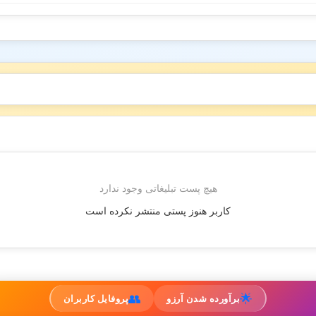
هیچ پست تبلیغاتی وجود ندارد
کاربر هنوز پستی منتشر نکرده است
👥
🌟
برآورده شدن آرزو
پروفایل کاربران