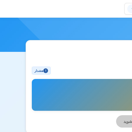
هشدار
!
شوید