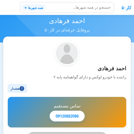
کار۵۰
همه شهرها ▼
احمد فرهادی
پروفایل حرفه‌ای در کار۵۰
احمد فرهادی
راننده با خودرو لوکس و دارای گواهینامه پایه ۲
هشدار
!
تماس مستقیم
09120882086