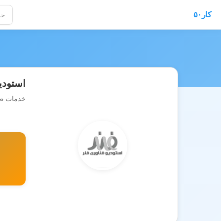
کار۵۰
استودی
خدمات طر