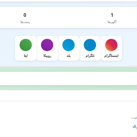
0
1
آگهی‌ها
پست‌ها
اینستاگرام
تلگرام
بله
روبیکا
ایتا
...
ری