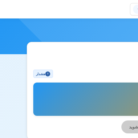
هشدار
!
شوید