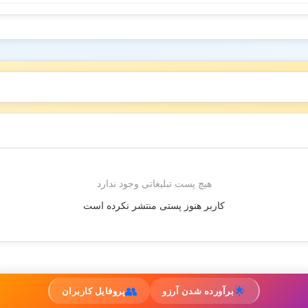
هیچ پست تبلیغاتی وجود ندارد
کاربر هنوز پستی منتشر نکرده است
👥
🌟
برآورده شدن آرزو
پروفایل کاربران