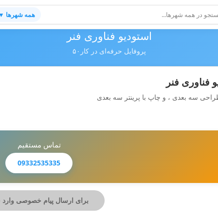
همه شهرها ▼
استودیو فناوری فنر
پروفایل حرفه‌ای در کار۵۰
و فناوری فنر
احی سه بعدی ، و چاپ با پرینتر سه بعدی
تماس مستقیم
09332535335
برای ارسال پیام خصوصی وارد 