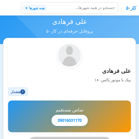
کار۵۰
همه شهرها ▼
علی فرهادی
پروفایل حرفه‌ای در کار۵۰
علی فرهادی
پیک با موتور پالس۱۸۰
هشدار
!
تماس مستقیم
09016031170