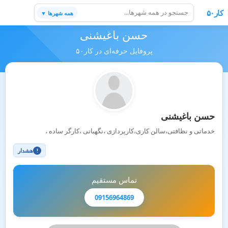
کار۵۰
همه شهرها ▼
حسن باغیشنی
پروفایل حرفه‌ای در کار۵۰
حسن باغیشنی
خدماتی و نظافتی،سالن کاری،کارپردازی ،نگهبانی ،کارگر ساده ،
هشدار
!
تماس مستقیم
09156964869