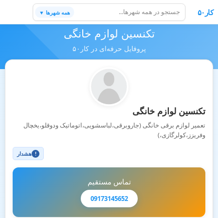
کار۵۰
همه شهرها ▼
تکنسین لوازم خانگی
پروفایل حرفه‌ای در کار۵۰
تکنسین لوازم خانگی
تعمیر لوازم برقی خانگی (جاروبرقی،لباسشویی،اتوماتیک ودوقلو،یخچال
وفریزز،کولرگازی،)
هشدار
!
تماس مستقیم
09173145652