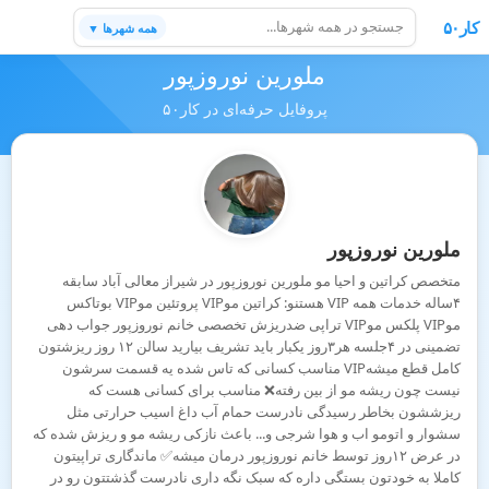
کار۵۰
همه شهرها ▼
ملورین نوروزپور
پروفایل حرفه‌ای در کار۵۰
ملورین نوروزپور
متخصص کراتین و احیا مو ملورین نوروزپور در شیراز معالی آباد سابقه
۴ساله خدمات همه VIP هستنو: کراتین موVIP پروتئین موVIP بوتاکس
موVIP پلکس موVIP تراپی ضدریزش تخصصی خانم نوروزپور جواب دهی
تضمینی در ۴جلسه هر۳روز یکبار باید تشریف بیارید سالن ۱۲ روز ریزشتون
کامل قطع میشهVIP مناسب کسانی که تاس شده یه قسمت سرشون
نیست چون ریشه مو از بین رفته❌️ مناسب برای کسانی هست که
ریزششون بخاطر رسیدگی نادرست حمام آب داغ اسیب حرارتی مثل
سشوار و اتومو اب و هوا شرجی و... باعث نازکی ریشه مو و ریزش شده که
در عرض ۱۲روز توسط خانم نوروزپور درمان میشه✅️ ماندگاری تراپیتون
کاملا به خودتون بستگی داره که سبک نگه داری نادرست گذشتتون رو در