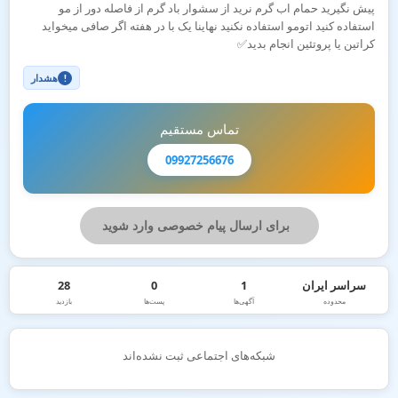
پیش نگیرید حمام اب گرم نرید از سشوار باد گرم از فاصله دور از مو
استفاده کنید اتومو استفاده نکنید نهاینا یک با در هفته اگر صافی میخواید
کراتین یا پروتئین انجام بدید✅️
هشدار
!
تماس مستقیم
09927256676
برای ارسال پیام خصوصی وارد شوید
سراسر ایران
1
0
28
محدوده
آگهی‌ها
پست‌ها
بازدید
شبکه‌های اجتماعی ثبت نشده‌اند