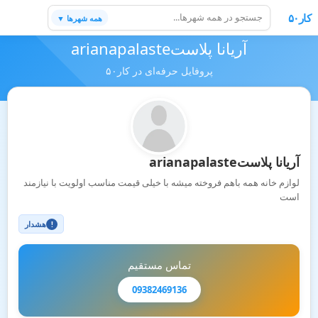
کار۵۰
همه شهرها ▼
آریانا پلاستarianapalaste
پروفایل حرفه‌ای در کار۵۰
آریانا پلاستarianapalaste
لوازم خانه همه باهم فروخته میشه با خیلی قیمت مناسب اولویت با نیازمند
است
هشدار
!
تماس مستقیم
09382469136