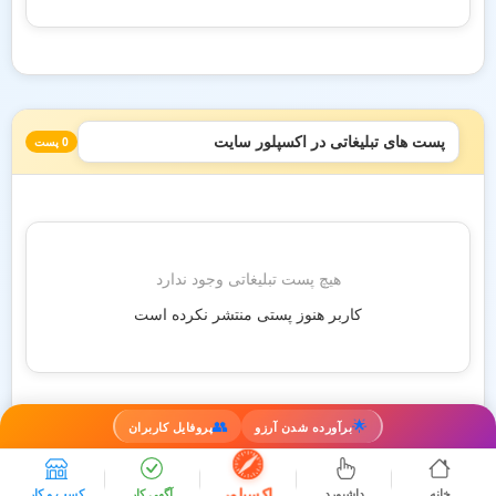
پست های تبلیغاتی در اکسپلور سایت
0 پست
هیچ پست تبلیغاتی وجود ندارد
کاربر هنوز پستی منتشر نکرده است
👥
🌟
برآورده شدن آرزو
پروفایل کاربران
اکسپلور
خانه
داشبورد
آگهی کار
کسب و کار