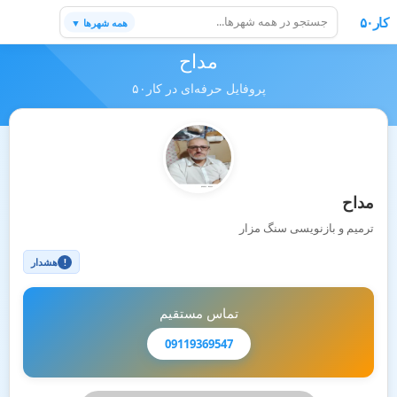
کار۵۰
همه شهرها ▼
مداح
پروفایل حرفه‌ای در کار۵۰
مداح
ترمیم و بازنویسی سنگ مزار
هشدار
!
تماس مستقیم
09119369547