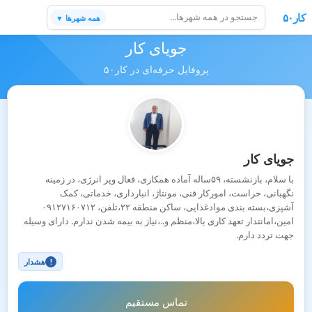
کار۵۰
همه شهرها ▼
جویای کار
پروفایل حرفه‌ای در کار۵۰
جویای کار
با سلام، بازنشسته، ۵۹ساله آماده همکاری، فعال وپر انرژی، در زمینه
نگهبانی، حراست، امورکار فنی، مونتاژ، انبارداری، خدماتی، کمک
آشپزی،بسته بندی موادغذایی، ساکن منطقه ۲۲،تلفن، ۰۹۱۲۷۱۶۰۷۱۲
امین،امانتدار تعهد کاری بالا،منظم و..،نیاز به بیمه شدن ندارم. دارای وسیله
جهت تردد دارم.
هشدار
!
تماس مستقیم