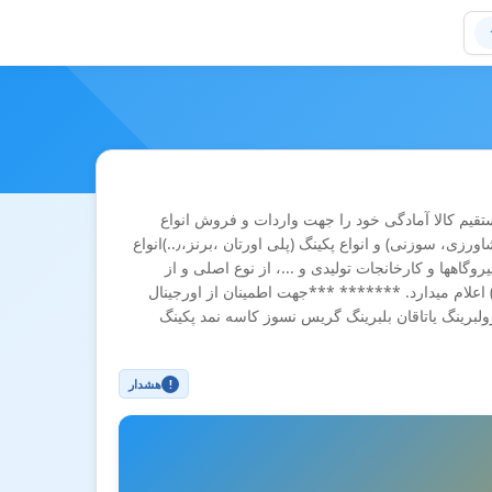
برینگ و گریس نسوز skf بعنوان وارد کننده مستقیم کالا آمادگی خود را جهت واردات و فروش انواع
بلبرینگ در شکل ها و و ابعاد مختلف ، رولبرینگ ٫یاتاقان، کاسه نمد (صنعتی، ماشینی، کشاورزی، سوزنی) و انواع پکینگ (پلی اورتان ،برنز،٫..)انواع
اهها و کارخانجات تولیدی و ...، از نوع اصلی و از
رندهای معتبر اروپایی، ژاپنی و چینی (... , SKF , FAG , INA , TIMKEN , SNR , KOYO) اعلام میدارد. ******* ***جهت اطمینان از اورجینال
 بگیرید.*** تلفن هاي تماس 44032057 ، 09121404594 بلبرینگ رولبرینگ یاتاقان بلبرینگ گریس نسوز کاسه نمد پکینگ
هشدار
!