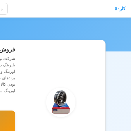
کار۵۰
فروش ب
اورینگ و 
اورینگ س