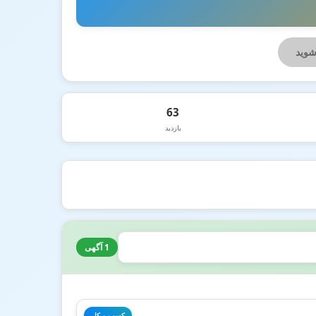
شوید
63
بازدید
1 آگهی
کسب و کار