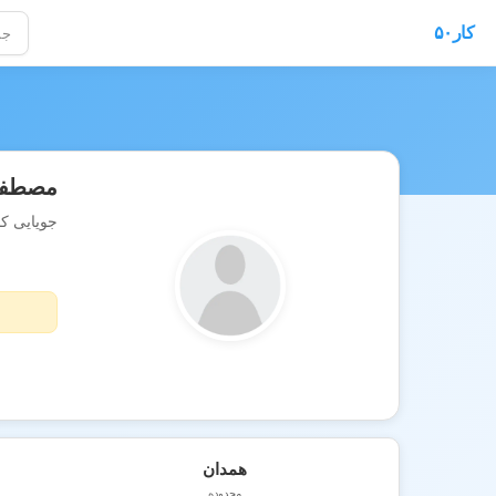
کار۵۰
مصطفی
جویایی کا
همدان
محدوده