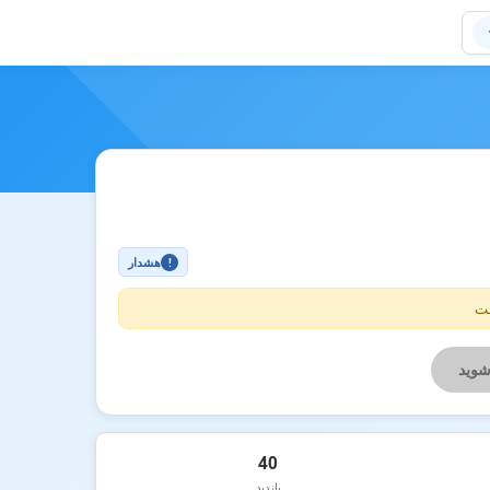
هشدار
!
ست
شوید
40
بازدید