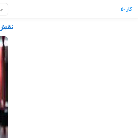
کار۵۰
نقش 