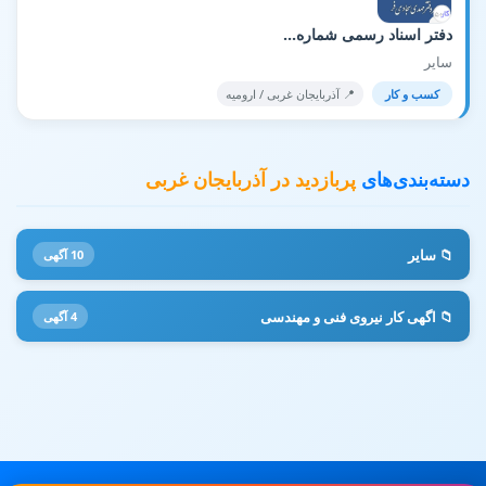
دفتر اسناد رسمی شماره...
سایر
کسب و کار
📍 آذربایجان غربی / اروميه
دسته‌بندی‌های
پربازدید در آذربایجان غربی
📁 سایر
10 آگهی
📁 اگهی کار نیروی فنی و مهندسی
4 آگهی