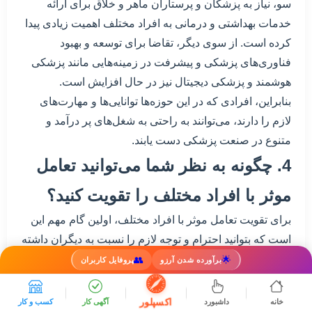
سو، نیاز به پزشکان و پرستاران ماهر و خلاق برای ارائه
خدمات بهداشتی و درمانی به افراد مختلف اهمیت زیادی پیدا
کرده است. از سوی دیگر، تقاضا برای توسعه و بهبود
فناوری‌های پزشکی و پیشرفت در زمینه‌هایی مانند پزشکی
هوشمند و پزشکی دیجیتال نیز در حال افزایش است.
بنابراین، افرادی که در این حوزه‌ها توانایی‌ها و مهارت‌های
لازم را دارند، می‌توانند به راحتی به شغل‌های پر درآمد و
متنوع در صنعت پزشکی دست یابند.
4. چگونه به نظر شما می‌توانید تعامل
موثر با افراد مختلف را تقویت کنید؟
برای تقویت تعامل موثر با افراد مختلف، اولین گام مهم این
است که بتوانید احترام و توجه لازم را نسبت به دیگران داشته
باشید. این به معنای شناخت دقیق نیازها، ارزش‌ها، و
👥
🌟
برآورده شدن آرزو
پروفایل کاربران
نگرش‌های فرد مقابل است. با شناخت کامل و درک دقیق از
افراد، می‌توانید روابط خود را با آن‌ها بهبود بخشید. همچنین،
اکسپلور
خانه
داشبورد
آگهی کار
کسب و کار