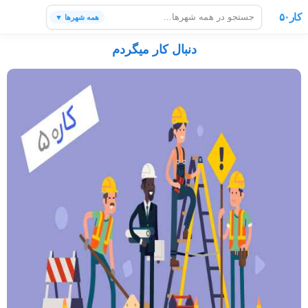
کار۵۰
همه شهرها ▼
دنبال کار میگردم