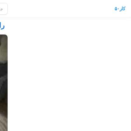
کار۵۰
را