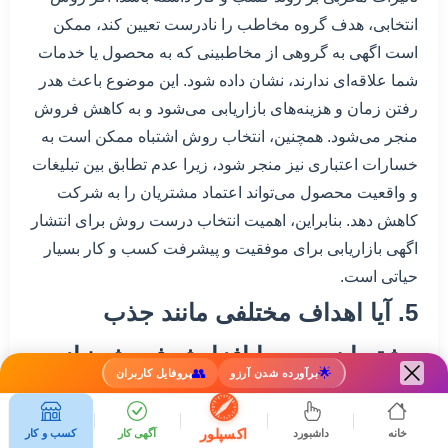
انتخابی، هدف گروه مخاطب را نادرست تعیین کند، ممکن
است اگهی به گروهی از مخاطبینی که به محصول یا خدمات
شما علاقه‌ای ندارند، نشان داده شود. این موضوع باعث هدر
رفتن زمان و هزینه‌های بازاریابی می‌شود و به کاهش فروش
منجر می‌شود. همچنین، انتخاب روش اشتباه ممکن است به
خسارات اعتباری نیز منجر شود، زیرا عدم تطابق بین تبلیغات
و واقعیت محصول می‌تواند اعتماد مشتریان را به شرکت
کاهش دهد. بنابراین، اهمیت انتخاب درست روش برای انتشار
اگهی بازاریابی برای موفقیت و پیشرفت کسب و کار بسیار
حیاتی است.
5. آیا اهداف مختلفی مانند جذب
مشتریان جدید یا افزایش فروش نیاز به
👥
🌟
برآورده شدن آرزو
پروفایل کاربران
روش‌های مختلف برای انتشار اگهی
اکسپلور
خانه
داشبورد
آگهی کار
کسب و کار
بازاریابی دارند؟