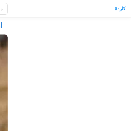
کار۵۰
ا