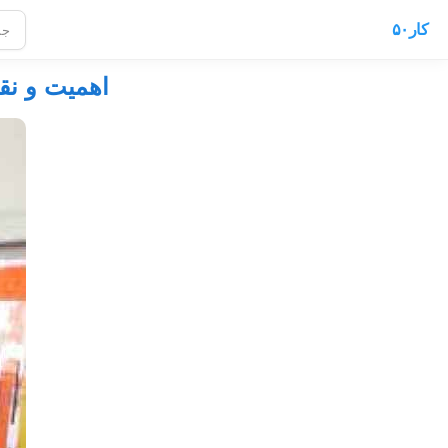
کار۵۰
اهمیت و نق