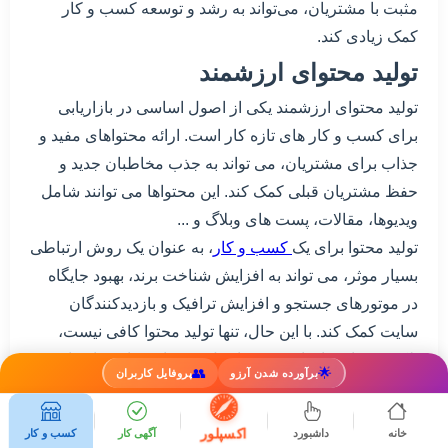
مثبت با مشتریان، می‌تواند به رشد و توسعه کسب و کار
کمک زیادی کند.
تولید محتوای ارزشمند
تولید محتوای ارزشمند یکی از اصول اساسی در بازاریابی
برای کسب و کار های تازه کار است. ارائه محتواهای مفید و
جذاب برای مشتریان، می تواند به جذب مخاطبان جدید و
حفظ مشتریان قبلی کمک کند. این محتواها می توانند شامل
ویدیوها، مقالات، پست های وبلاگ و ...
تولید محتوا برای یک
کسب و کار
، به عنوان یک روش ارتباطی
بسیار موثر، می تواند به افزایش شناخت برند، بهبود جایگاه
در موتورهای جستجو و افزایش ترافیک و بازدیدکنندگان
سایت کمک کند. با این حال، تنها تولید محتوا کافی نیست،
بلکه محتوایی باید ارزشمند، اصیل و متفاوت باشد تا بتواند
👥
🌟
برآورده شدن آرزو
پروفایل کاربران
مخاطبان را جذب و به خود جلب کند. بنابراین، برای تولید
محتوای ارزشمند، باید از محتواهای منحصر به فرد، اطلاعات
اکسپلور
خانه
داشبورد
آگهی کار
کسب و کار
دقیق و استناد به منابع قابل اعتماد استفاده کرد.