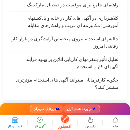
راهنمای جامع برای موفقیت در دیجیتال مارکتینگ
کلاهبرداری در آگهی های کار در خانه و پادکستهای
آموزشی: مکانیزمه ای فریب و راهکارهای مقابله
چالشهای استخدام نیروی متخصص آرایشگری در بازار کار
رقابتی امروز
تحلیل تأثیر پلتفرمهای کاریابی آنلاین بر بهبود فرآیند
آگهیهای کار و استخدام
چگونه کارفرمایان میتوانند آگهی های استخدام مؤثرتری
منتشر کنند؟
👥
🌟
برآورده شدن آرزو
پروفایل کاربران
کار
بلاگ
درباره ما
تماس
قوانین
اینستاگرام
تلگرام
اکسپلور
خانه
داشبورد
آگهی کار
کسب و کار