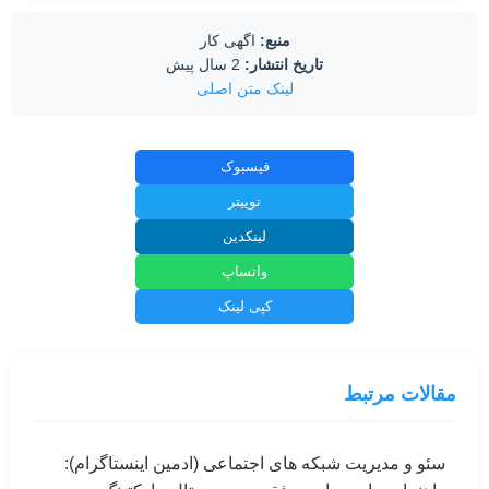
منبع:
اگهی کار
تاریخ انتشار:
2 سال پیش
لینک متن اصلی
فیسبوک
توییتر
لینکدین
واتساپ
کپی لینک
مقالات مرتبط
سئو و مدیریت شبکه های اجتماعی (ادمین اینستاگرام):