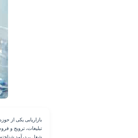
بازاریابی یکی از حوزه
تبلیغات، ترویج و فرو
شغل پردرآمد شناخته م