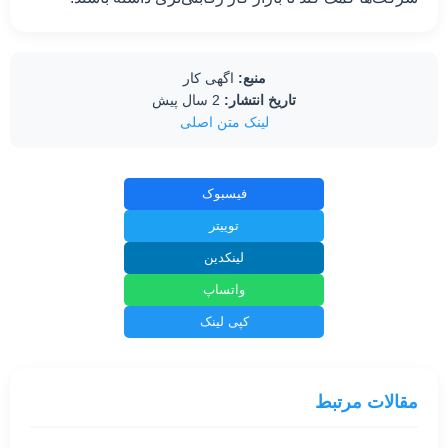
منبع:
اگهی کار
تاریخ انتشار:
2 سال پیش
لینک متن اصلی
فیسبوک
توییتر
لینکدین
واتساپ
کپی لینک
مقالات مرتبط