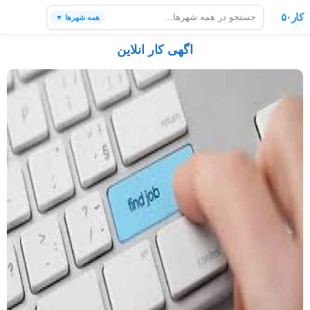
کار۵۰
همه شهرها ▼
اگهی کار انلاین