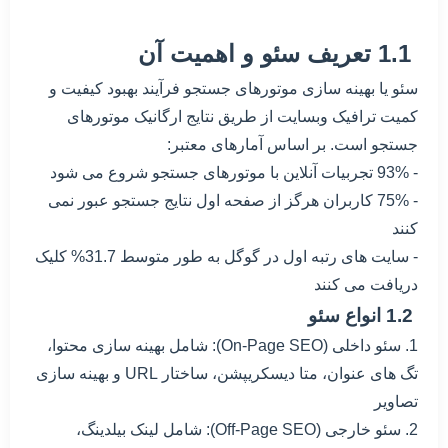
1.1 تعریف سئو و اهمیت آن
سئو یا بهینه سازی موتورهای جستجو فرآیند بهبود کیفیت و
کمیت ترافیک وبسایت از طریق نتایج ارگانیک موتورهای
جستجو است. بر اساس آمارهای معتبر:
- 93% تجربیات آنلاین با موتورهای جستجو شروع می شود
- 75% کاربران هرگز از صفحه اول نتایج جستجو عبور نمی
کنند
- سایت های رتبه اول در گوگل به طور متوسط 31.7% کلیک
دریافت می کنند
1.2 انواع سئو
1. سئو داخلی (On-Page SEO): شامل بهینه سازی محتوا،
تگ های عنوان، متا دیسکریپشن، ساختار URL و بهینه سازی
تصاویر
2. سئو خارجی (Off-Page SEO): شامل لینک بیلدینگ،