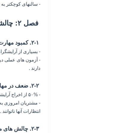
- سالنهای کوچکتر به 
فصل ۲: چالشهای کلیدی در استخدام آرایشگران متخصص
۲-۱. کمبود مهارت های فنی و خلاقیت
- بسیاری از آرایشگرا
- آزمون های عملی در
دارند .
۲-۲. ضعف در مهارتهای ارتباطی و مدیریت مشتری
- ۵۰% از اخراج آرایشگران به دلیل عدم توانایی در برقراری ارتباط مؤثر با مشتریان گزارش شده است .
- مشتریان امروزی به
انتظارات آنها ناتوانند 
۲-۳. چالش های مالی و حقوقی