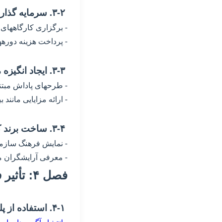
۳-۲. سرمایه گذاری بر آموزش و توسعه مهارتها
- برگزاری کارگاههای 
- پرداخت هزینه دورههای 
۳-۳. ایجاد انگیزه مالی و غیرمالی
- طرحهای پاداش مبتنی
- ارائه مزایایی مانن
۳-۴. ساخت برند کارفرمایی جذاب
- نمایش فرهنگ سازما
- معرفی آرایشگران م
فصل ۴: تأثیر فناوری و دیجیتالمارکتینگ
۴-۱. استفاده از پلتفرم های آنلاین برای جذب استعدادها