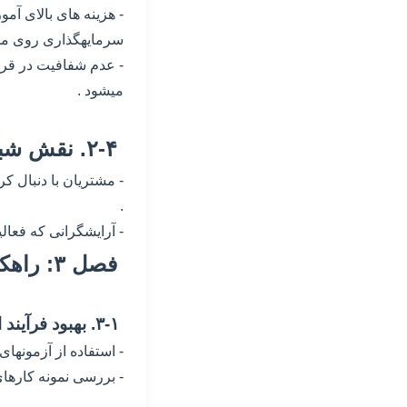
- هزینه های بالای آم
سرمایهگذاری روی مها
- عدم شفافیت در قرار
میشود .
۲-۴. نقش شبکه های اجتماعی در تغییر انتظارات
- مشتریان با دنبال ک
.
- آرایشگرانی که فعالی
فصل ۳: راهکارهای جذب و نگهداری نیروی متخصص
۳-۱. بهبود فرآیند استخدام
- استفاده از آزمونهای 
- بررسی نمونه کارهای