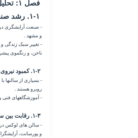
فصل ۱: تحلیل بازار کار آرایشگری در ایران
۱-۱. رشد صنعت زیبایی و افزایش تقاضا
و مشهد .
- تغییر سبک زندگی 
ناخن، و رنگموی پیشر
۱-۲. کمبود نیروی متخصص در مقابل تقاضای بالا
- بسیاری از سالنها 
روبرو هستند .
- آموزشگاههای فنی وح
۱-۳. رقابت بین سالنها برای جذب استعدادها
- سالن های لوکس در من
و پورسانت، آرایشگرا