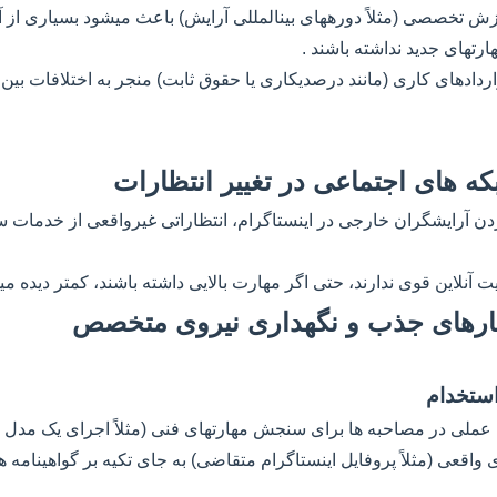
وزش تخصصی (مثلاً دورههای بینالمللی آرایش) باعث میشود بسیاری از آ
رتهای جدید نداشته باشند .
دادهای کاری (مانند درصدیکاری یا حقوق ثابت) منجر به اختلافات بین 
ردن آرایشگران خارجی در اینستاگرام، انتظاراتی غیرواقعی از خدمات س
ت آنلاین قوی ندارند، حتی اگر مهارت بالایی داشته باشند، کمتر دیده م
عملی در مصاحبه ها برای سنجش مهارتهای فنی (مثلاً اجرای یک مدل مو در ۳۰ دق
 واقعی (مثلاً پروفایل اینستاگرام متقاضی) به جای تکیه بر گواهینامه