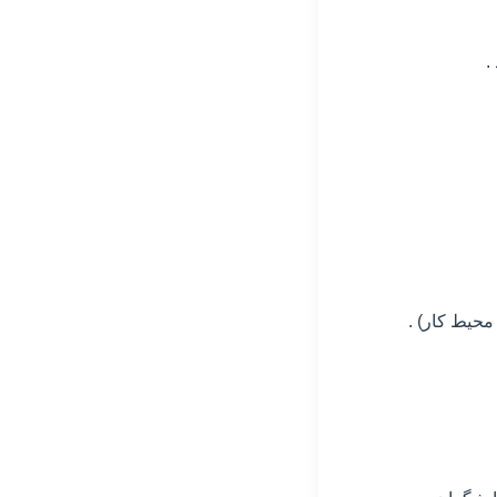
 .
 محیط کار) .