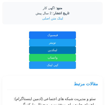
منبع:
اگهی کار
تاریخ انتشار:
2 سال پیش
لینک متن اصلی
فیسبوک
توییتر
لینکدین
واتساپ
کپی لینک
مقالات مرتبط
سئو و مدیریت شبکه های اجتماعی (ادمین اینستاگرام):
راهنمای جامع برای موفقیت در دیجیتال مارکتینگ