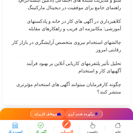
سئو و مدیریت شبکه های اجتماعی (ادمین اینستاگرام):
راهنمای جامع برای موفقیت در دیجیتال مارکتینگ
کلاهبرداری در آگهی های کار در خانه و پادکستهای
آموزشی: مکانیزمه ای فریب و راهکارهای مقابله
چالشهای استخدام نیروی متخصص آرایشگری در بازار کار
رقابتی امروز
تحلیل تأثیر پلتفرمهای کاریابی آنلاین بر بهبود فرآیند
آگهیهای کار و استخدام
چگونه کارفرمایان میتوانند آگهی های استخدام مؤثرتری
منتشر کنند؟
👥
🌟
برآورده شدن آرزو
پروفایل کاربران
کار
بلاگ
درباره ما
تماس
قوانین
اینستاگرام
تلگرام
اکسپلور
خانه
داشبورد
آگهی کار
کسب و کار