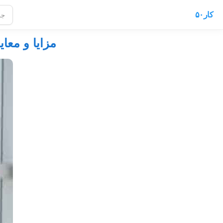
کار۵۰
مزایا و معا