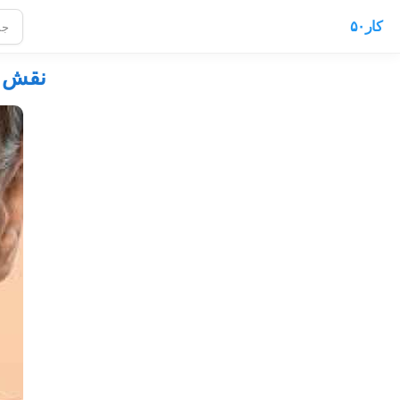
کار۵۰
نقش آ